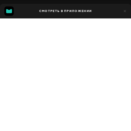
MGG
2 тыс.
СМОТРЕТЬ В ПРИЛОЖЕНИИ
510
7.5
Добавлено в избранное
ПОДЕЛИТЬСЯ
Сезон 1
Facebook
Скопировать ссылку
ОДНИ ДОМА 72 ЧАСА
24 ЧАСА НА КРЫШЕ
2014 - 2026
,
Великобритания
Развлекательные
,
Блогер
ПЕРЕВОД
Русский
ДОСТУПНО
iOS,
Android,
Smart TV,
Консоли,
Медиа плеер