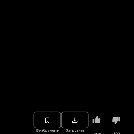
В избранные
Загрузить
1 тыс.
592