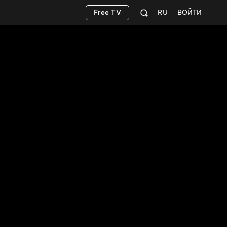
Free TV
RU
ВОЙТИ