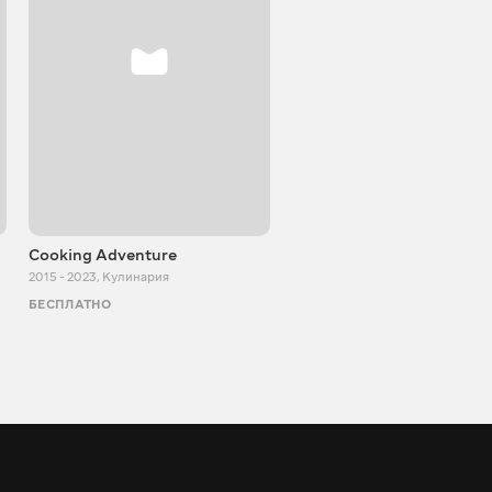
Cooking Adventure
Игорь Билевич
2015 - 2023
,
Кулинария
2011 - 2026
,
Познавательные
БЕСПЛАТНО
БЕСПЛАТНО