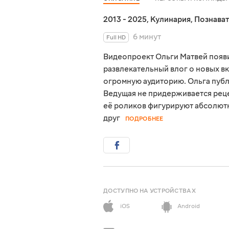
2013 - 2025
,
Кулинария
,
Познава
6 минут
Full HD
Видеопроект Ольги Матвей появил
развлекательный влог о новых вк
огромную аудиторию. Ольга пуб
Ведущая не придерживается реце
её роликов фигурируют абсолютн
друг
ПОДРОБНЕЕ
ДОСТУПНО НА УСТРОЙСТВАХ
iOS
Android