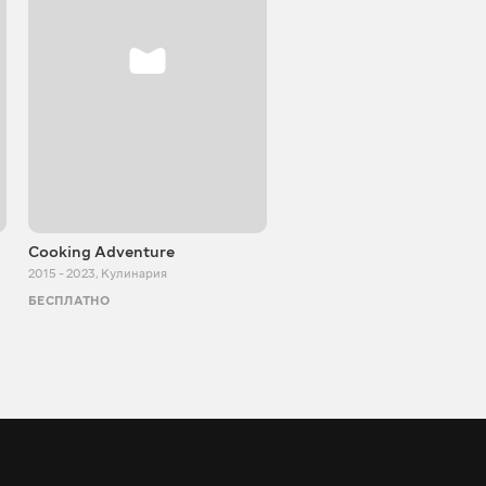
Cooking Adventure
Игорь Билевич
2015 - 2023
,
Кулинария
2011 - 2026
,
Познавательные
БЕСПЛАТНО
БЕСПЛАТНО