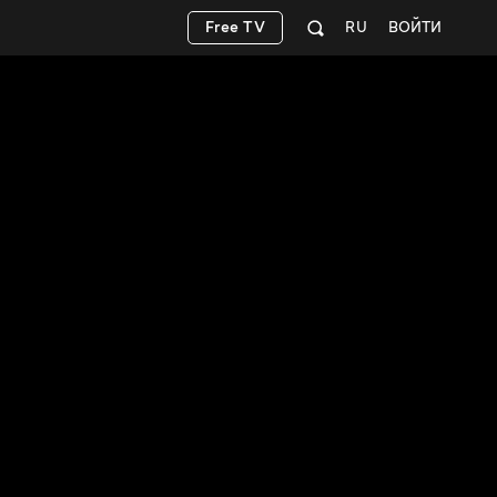
Free TV
RU
ВОЙТИ