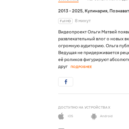
2013 - 2025
,
Кулинария
,
Познава
8 минут
Full HD
Видеопроект Ольги Матвей появил
развлекательный влог о новых вк
огромную аудиторию. Ольга пуб
Ведущая не придерживается реце
её роликов фигурируют абсолютн
друг
ПОДРОБНЕЕ
ДОСТУПНО НА УСТРОЙСТВАХ
iOS
Android