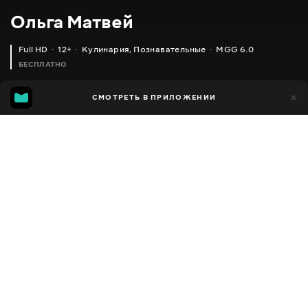
Ольга Матвей
Full HD
12+
Кулинария
,
Познавательные
MGG 6.0
БЕСПЛАТНО
MGG
1 тыс.
СМОТРЕТЬ В ПРИЛОЖЕНИИ
592
6.0
Добавлено в избранное
ПОДЕЛИТЬСЯ
Разное
Facebook
Скопировать ссылку
ЗАКУСКА СО ШПРОТАМИ НА НОВЫЙ ГОД 2023
МЯСО НА НОВЫЙ ГОД (ТАЕТ ВО РТУ!!!)
2013 - 2025
,
Украина
Кулинария
,
Познавательные
,
Блогер