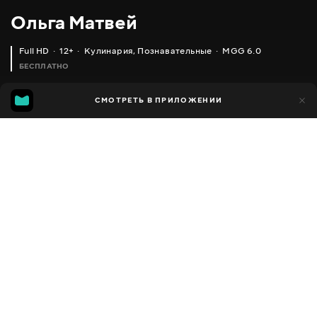
Ольга Матвей
Full HD
12+
Кулинария
,
Познавательные
MGG 6.0
БЕСПЛАТНО
MGG
1 тыс.
СМОТРЕТЬ В ПРИЛОЖЕНИИ
592
6.0
Добавлено в избранное
ПОДЕЛИТЬСЯ
Разное
Facebook
Скопировать ссылку
ТВОРОЖНЫЕ РУЛЕТИКИ - ГОТОВЬТЕ СРАЗУ ДВЕ НОРМЫ !!!
ПЫШНЫЕ ОЛАДЬИ ЗА КОПЕЙКИ (НА ВОДЕ) РЕЦЕПТ ИЗ ДЕТСТВА
2013 - 2025
,
Украина
Кулинария
,
Познавательные
,
Блогер