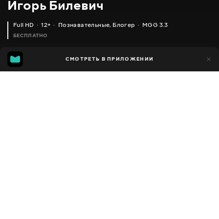
Игорь Билевич
Full HD
12+
Познавательные
,
Блогер
MGG 3.3
БЕСПЛАТНО
MGG
208
СМОТРЕТЬ В ПРИЛОЖЕНИИ
193
3.3
Добавлено в избранное
ПОДЕЛИТЬСЯ
Сезон 1
Facebook
Скопировать ссылку
НЕ ПРОСЫПАЮТСЯ САЖЕНЦЫ. ПОСМОТРИТЕ ПОЧЕМУ / ИГОРЬ БИЛЕВИЧ
РАЗМНОЖАЕМ РОДОДЕНДРОН ЗА 10 МИНУТ / ИГОРЬ БИЛЕВИЧ
2011 - 2026
,
Украина
Познавательные
,
Блогер
ПЕРЕВОД
Русский