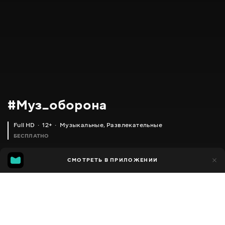
#Муз_оборона
Full HD
12+
Музыкальные
,
Развлекательные
БЕСПЛАТНО
4
СМОТРЕТЬ В ПРИЛОЖЕНИИ
3
Добавлено в избранное
ПОДЕЛИТЬСЯ
Сезон 1
Facebook