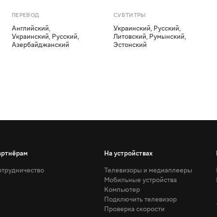
ПЕРЕВОД
СУБТИТРЫ
Английский
,
Украинский
,
Русский
,
Украинский
,
Русский
,
Литовский
,
Румынский
,
Азербайджанский
Эстонский
артнёрам
На устройствах
трудничество
Телевизоры и медиаплееры
Мобильные устройства
Компьютер
Подключить телевизор
Проверка скорости