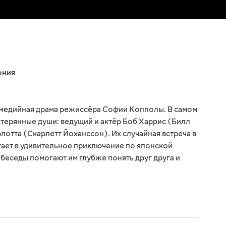
ония
омедийная драма режиссёра Софии Копполы. В самом
отерянные души: ведущий и актёр Боб Харрис (Билл
отта (Скарлетт Йоханссон). Их случайная встреча в
ает в удивительное приключение по японской
беседы помогают им глубже понять друг друга и