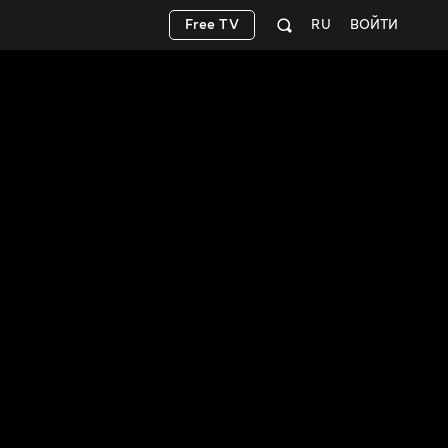
Free TV
RU
ВОЙТИ