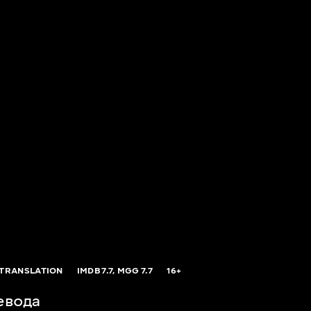
 TRANSLATION
IMDB
7.7,
MGG
7.7
16+
евода