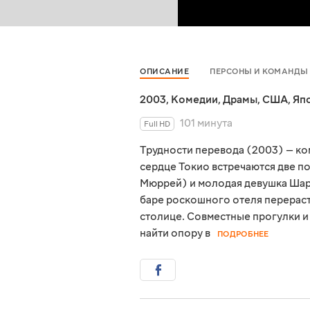
ОПИСАНИЕ
ПЕРСОНЫ И КОМАНДЫ
2003
,
Комедии
,
Драмы
,
США
,
Яп
101 минута
Full HD
Трудности перевода (2003) — к
сердце Токио встречаются две п
Мюррей) и молодая девушка Шарл
баре роскошного отеля перераст
столице. Совместные прогулки и 
найти опору в
ПОДРОБНЕЕ