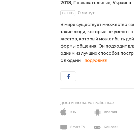
2018
,
Познавательные
,
Украина
0 минут
Full HD
В мире существует множество язы
такие люди, которые не умеют го
жестов, который может быть дей
формы общения. Он подходит для
одним из лучших способов постр
с людьми
ПОДРОБНЕЕ
ДОСТУПНО НА УСТРОЙСТВАХ
iOS
Android
Smart TV
Консоли