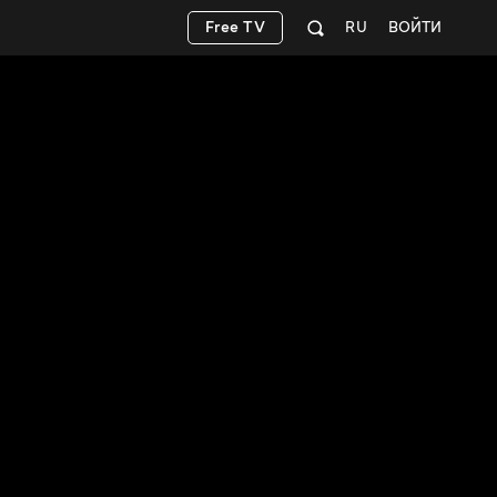
Free TV
RU
ВОЙТИ