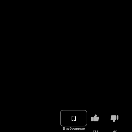
В избранные
135
40