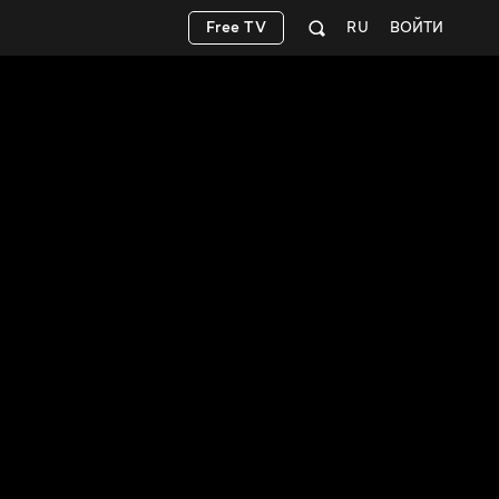
Free TV
RU
ВОЙТИ