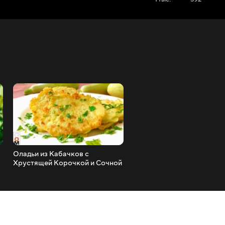
Оладьи из Кабачков с
Салат За Пять Минут, Зам
Хрустящей Корочкой и Сочной
Вам Целый Обед _ Сытно 
Начинкой
Вкусно!!!