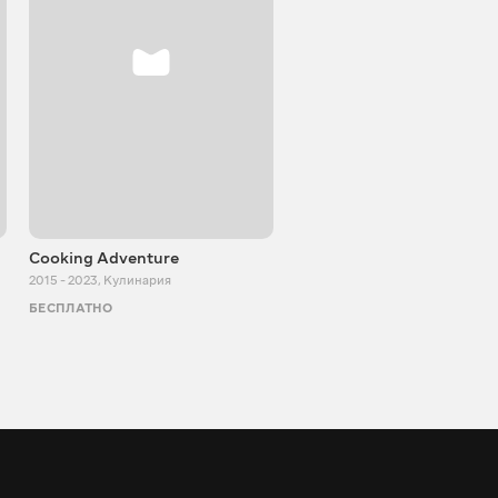
Cooking Adventure
Игорь Билевич
2015 - 2023
,
Кулинария
2011 - 2026
,
Познавательные
БЕСПЛАТНО
БЕСПЛАТНО