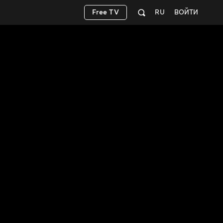
Free TV
RU
ВОЙТИ