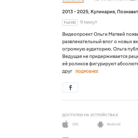
2013 - 2025
,
Кулинария
,
Познава
9 минут
Full HD
Видеопроект Ольги Матвей появил
развлекательный влог о новых вк
огромную аудиторию. Ольга пуб
Ведущая не придерживается реце
её роликов фигурируют абсолютн
друг
ПОДРОБНЕЕ
ДОСТУПНО НА УСТРОЙСТВАХ
iOS
Android