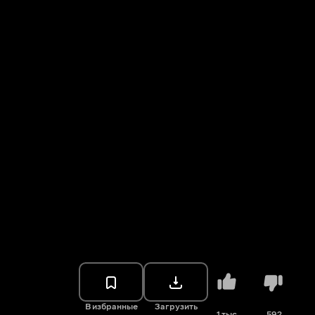
В избранные
Загрузить
1 тыс.
592