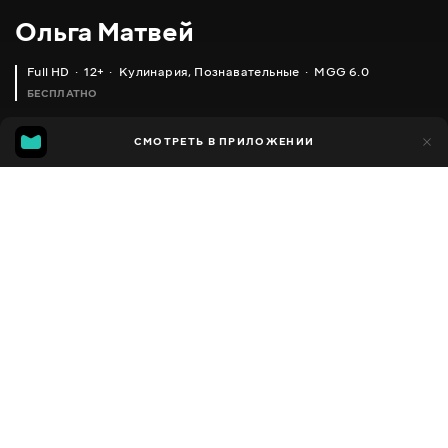
Ольга Матвей
Full HD
12+
Кулинария
,
Познавательные
MGG 6.0
БЕСПЛАТНО
MGG
1 тыс.
СМОТРЕТЬ В ПРИЛОЖЕНИИ
592
6.0
Добавлено в избранное
ПОДЕЛИТЬСЯ
Разное
Facebook
Скопировать ссылку
СЫРНЫЙ CУП ( СУП ИЗ ПЛАВЛЕНЫХ СЫРКОВ) PROCESSED CHEESE SOUP
МАЛОСОЛЬНАЯ СКУМБРИЯ (ПРОСТОЙ И ВКУСНЫЙ ДОМАШНИЙ РЕЦЕПТ)
2013 - 2025
,
Украина
Кулинария
,
Познавательные
,
Блогер