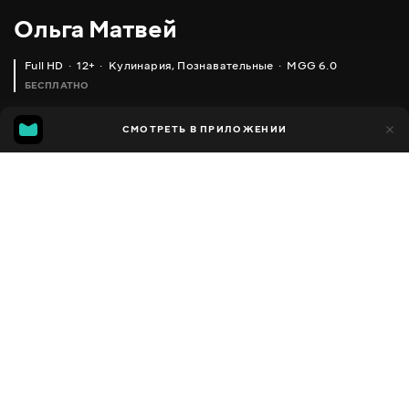
Ольга Матвей
Full HD
12+
Кулинария
,
Познавательные
MGG 6.0
БЕСПЛАТНО
MGG
1 тыс.
СМОТРЕТЬ В ПРИЛОЖЕНИИ
592
6.0
Добавлено в избранное
ПОДЕЛИТЬСЯ
Разное
Facebook
Скопировать ссылку
3 КРУТЫЕ ЗАКУСКИ НА НОВЫЙ ГОД ИЗ ОБЫЧНОЙ СЕЛЕДКИ + РЕЦЕПТ ИКРЫ
ЗАКУСКА 'ЛЕНИВАЯ ШУБА' ТАК ДАЖЕ ВКУСНЕЙ! _ DRESSED HERRING _ ОЛЬГА МАТВЕЙ.MP4
2013 - 2025
,
Украина
Кулинария
,
Познавательные
,
Блогер