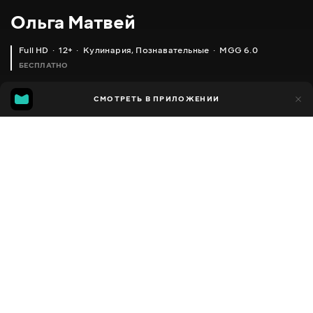
Ольга Матвей
Full HD
12+
Кулинария
,
Познавательные
MGG 6.0
БЕСПЛАТНО
MGG
1 тыс.
СМОТРЕТЬ В ПРИЛОЖЕНИИ
592
6.0
Добавлено в избранное
ПОДЕЛИТЬСЯ
Разное
Facebook
Скопировать ссылку
САЛАТ 'СЕЛЕДКА ПОД ШУБОЙ' ПО-НОВОМУ ИЛИ 'РЫБКА НЕМО _ ВАШ СТОЛ НА НОВЫЙ ГОД БУДЕТ САМЫМ КРАСИВЫМ
САЛАТ 'ГРАФ' СЕРЬЕЗНЫЙ КОНКУРЕНТ СЕЛЕДКЕ ПОД ШУБОЙ _ ОЛЬГА МАТВЕЙ
2013 - 2025
,
Украина
Кулинария
,
Познавательные
,
Блогер