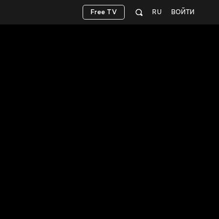
Free TV
RU
ВОЙТИ