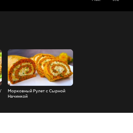
Морковный Рулет с Сырной
Остались Макароны Знаю
Начинкой
их Деть (Ленивая Лазанья