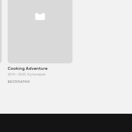
Cooking Adventure
Игорь Билевич
2015 - 2023
,
Кулинария
2011 - 2026
,
Познавательные
БЕСПЛАТНО
БЕСПЛАТНО