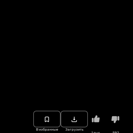
В избранные
Загрузить
1 тыс.
592