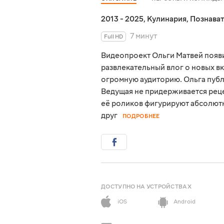
2013 - 2025
,
Кулинария
,
Познава
7 минут
Full HD
Видеопроект Ольги Матвей появил
развлекательный влог о новых вк
огромную аудиторию. Ольга пуб
Ведущая не придерживается реце
её роликов фигурируют абсолютн
друг
ПОДРОБНЕЕ
ДОСТУПНО НА УСТРОЙСТВАХ
iOS
Android