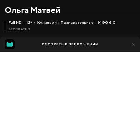
Ольга Матвей
Full HD
12+
Кулинария
,
Познавательные
MGG 6.0
БЕСПЛАТНО
MGG
1 тыс.
СМОТРЕТЬ В ПРИЛОЖЕНИИ
592
6.0
Добавлено в избранное
ПОДЕЛИТЬСЯ
Разное
Facebook
Скопировать ссылку
РОМАНТИЧЕСКИЙ УЖИН _ КАК СДЕЛАТЬ ПРЕДЛОЖЕНИЕ, ЧТОБ ВАМ СКАЗАЛИ ДА
КАРТОФЕЛЬНЫЕ ГАЛУШКИ С ВКУСНОЙ МЯСНОЙ ПОДЛИВОЙ _ НЕМНОГО НАПОМИНАЮТ ПЕЛЬМЕНИ
2013 - 2025
,
Украина
Кулинария
,
Познавательные
,
Блогер