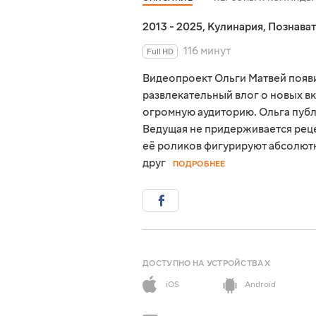
2013 - 2025
,
Кулинария
,
Познава
116 минут
Full HD
Видеопроект Ольги Матвей появил
развлекательный влог о новых вк
огромную аудиторию. Ольга пуб
Ведущая не придерживается реце
её роликов фигурируют абсолютн
друг
ПОДРОБНЕЕ
ДОСТУПНО НА УСТРОЙСТВАХ
iOS
Android