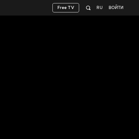
Free TV
RU
ВОЙТИ