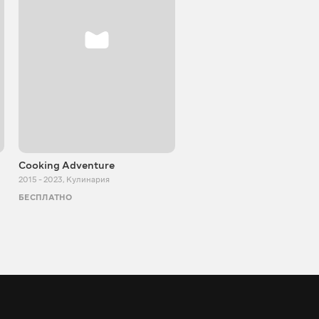
Cooking Adventure
Игорь Билевич
2015 - 2023
,
Кулинария
2011 - 2026
,
Познавательные
БЕСПЛАТНО
БЕСПЛАТНО