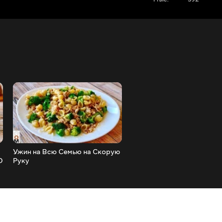
Ужин на Всю Семью на Скорую
Вот Такую Вкуснотень М
О
Руку
Приготовить из Болгарск
Перца за 20 Минут