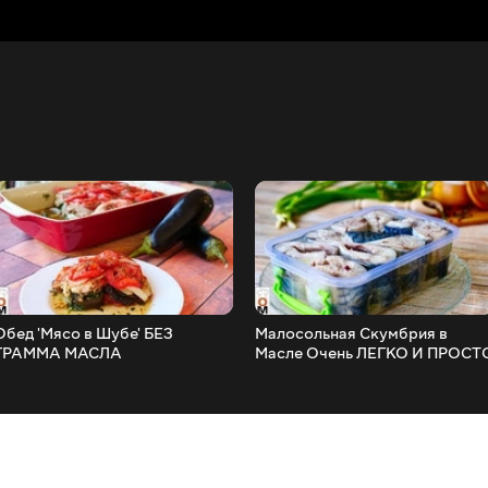
Обед 'Мясо в Шубе' БЕЗ
Малосольная Скумбрия в
ГРАММА МАСЛА
Масле Очень ЛЕГКО И ПРОСТ
_ На Столе Такая Рыбка
Съедается Всегда Первой