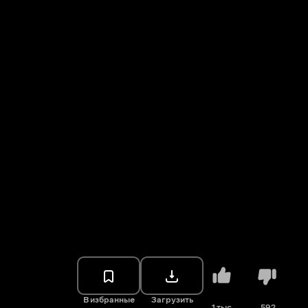
В избранные
Загрузить
1 тыс.
592