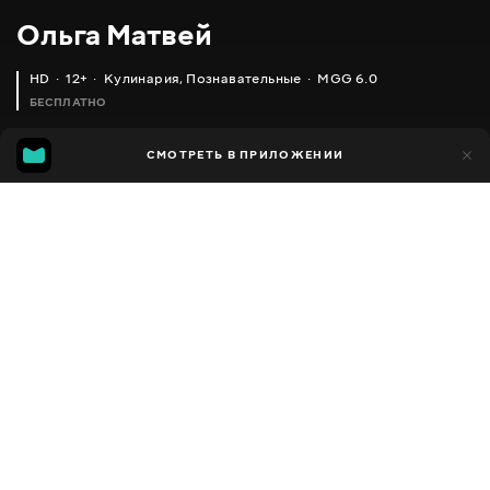
Ольга Матвей
HD
12+
Кулинария
,
Познавательные
MGG 6.0
БЕСПЛАТНО
MGG
1 тыс.
СМОТРЕТЬ В ПРИЛОЖЕНИИ
592
6.0
Добавлено в избранное
ПОДЕЛИТЬСЯ
Разное
Facebook
Скопировать ссылку
ЛЕНИВЫЕ БЕЛЯШИ БЕЗ ДРОЖЖЕЙ И ЯИЦ. ЭТО ТАК ПРОСТО И ВКУСНО. УПРОЩАЕМ СЕБЕ ЖИЗНЬ -)
ГОТОВИМ СЫТНЫЙ ОБЕД ДЛЯ ВСЕЙ СЕМЬИ _ ПРЯМОЙ ЭФИР, ВЫПУСКА 9
2013 - 2025
,
Украина
Кулинария
,
Познавательные
,
Блогер