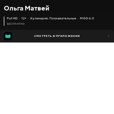
Ольга Матвей
Full HD
12+
Кулинария
,
Познавательные
MGG 6.0
БЕСПЛАТНО
MGG
1 тыс.
СМОТРЕТЬ В ПРИЛОЖЕНИИ
592
6.0
Добавлено в избранное
ПОДЕЛИТЬСЯ
Разное
Facebook
Скопировать ссылку
ВКУСНЫЕ НАГГЕТСЫ ДОМА - ЛЕГКО И ПРОСТО
ФАРШИРОВАННЫЕ МАКАРОНЫ - РАКУШКИ ПОД СОУСОМ БЕШАМЕЛЬ
2013 - 2025
,
Украина
Кулинария
,
Познавательные
,
Блогер