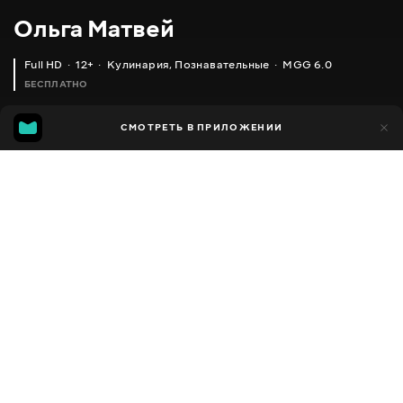
Ольга Матвей
Full HD
12+
Кулинария
,
Познавательные
MGG 6.0
БЕСПЛАТНО
MGG
1 тыс.
СМОТРЕТЬ В ПРИЛОЖЕНИИ
592
6.0
Добавлено в избранное
ПОДЕЛИТЬСЯ
Разное
Facebook
Скопировать ссылку
ТУШЕНАЯ КАПУСТА С МЯСОМ (БИГУС) - ЭТО ВКУСНО!!!
БАКЛАЖАНЫ (СИНЕНЬКИЕ) РУЛЕТИКИ ИЗ БАКЛАЖАНОВ С СЫРНОЙ НАЧИНКОЙ, ВКУСНЫЙ И ПРОСТОЙ РЕЦЕПТ
2013 - 2025
,
Украина
Кулинария
,
Познавательные
,
Блогер