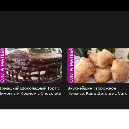
Домашний Шоколадный Торт с
Вкуснейшие Творожное
Лимонным Кремом _ Chocolate
Печенье, Как в Детстве _ Curd
Cake with Lemon Cream
Cheese Cookies