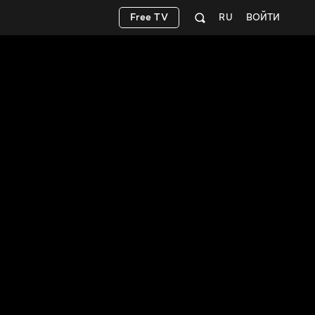
Free TV
RU
ВОЙТИ