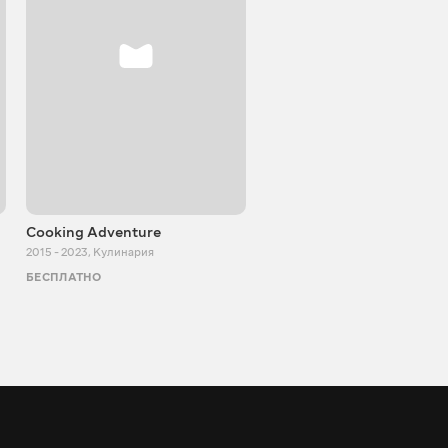
Cooking Adventure
Игорь Билевич
2015 - 2023
,
Кулинария
2011 - 2026
,
Познавательные
БЕСПЛАТНО
БЕСПЛАТНО