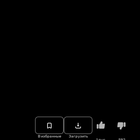
В избранные
Загрузить
1 тыс.
592