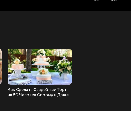
Как Сделать Свадебный Торт
Яблочная Коврижка, Про
на 50 Человек Самому и Даже
но Так Вкусно_ Apple Pie
Сэкономить_ How to Make a
Recipe
Wedding Cake