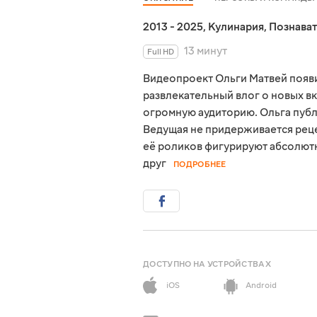
2013 - 2025
,
Кулинария
,
Познава
13 минут
Full HD
Видеопроект Ольги Матвей появил
развлекательный влог о новых вк
огромную аудиторию. Ольга пуб
Ведущая не придерживается реце
её роликов фигурируют абсолютн
друг
ПОДРОБНЕЕ
ДОСТУПНО НА УСТРОЙСТВАХ
iOS
Android