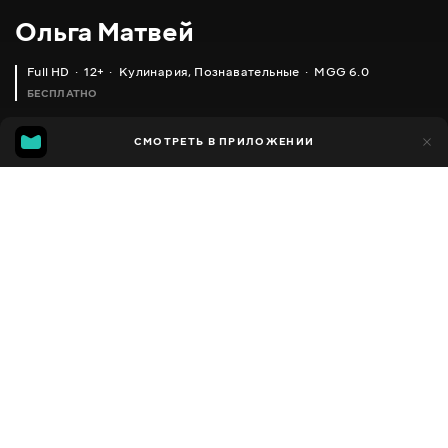
Ольга Матвей
Full HD
12+
Кулинария
,
Познавательные
MGG 6.0
БЕСПЛАТНО
MGG
1 тыс.
СМОТРЕТЬ В ПРИЛОЖЕНИИ
592
6.0
Добавлено в избранное
ПОДЕЛИТЬСЯ
Разное
Facebook
Скопировать ссылку
ОЧЕНЬ ПРОСТОЙ ВИШНЕВЫЙ ПИРОГ_ CHERRY PIE
ОРЕХОВЫЙ ТОРТ, СТАРИННЫЙ РЕЦЕПТ МОЕЙ СЕМЬИ _ NUT CAKE RECIPE
2013 - 2025
,
Украина
Кулинария
,
Познавательные
,
Блогер