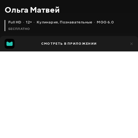
Ольга Матвей
Full HD
12+
Кулинария
,
Познавательные
MGG 6.0
БЕСПЛАТНО
MGG
1 тыс.
СМОТРЕТЬ В ПРИЛОЖЕНИИ
592
6.0
Добавлено в избранное
ПОДЕЛИТЬСЯ
Разное
Facebook
Скопировать ссылку
ОЧЕНЬ КРАСИВЫЕ И ВКУСНЫЕ КАПКЕЙКИ (КЕКСЫ)_ HOMEMADE CUPCAKES, ENGLISH SUBTITLES
ДОМАШНИЙ ТВОРОЖНЫЙ РУЛЕТ, ПРОСТО ТАЕТ ВО РТУ _ SWISS ROLL, ENGLISH SUBTITLES
2013 - 2025
,
Украина
Кулинария
,
Познавательные
,
Блогер