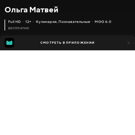
Ольга Матвей
Full HD
12+
Кулинария
,
Познавательные
MGG 6.0
БЕСПЛАТНО
MGG
1 тыс.
СМОТРЕТЬ В ПРИЛОЖЕНИИ
592
6.0
Добавлено в избранное
ПОДЕЛИТЬСЯ
Разное
Facebook
Скопировать ссылку
ТОРТ ЗА 10 МИНУТ + ВРЕМЯ ДЛЯ ВЫПЕЧКИ (ДОМАШНИЙ И ОЧЕНЬ ВКУСНЫЙ) _ HOMEMADE CAKE, ENGLISH SUBTITLES
ОЧЕНЬ ВКУСНЫЕ ДОМАШНИЕ ПОНЧИКИ _ DONUTS RECIPE
2013 - 2025
,
Украина
Кулинария
,
Познавательные
,
Блогер