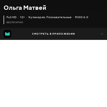
Ольга Матвей
Full HD
12+
Кулинария
,
Познавательные
MGG 6.0
БЕСПЛАТНО
MGG
1 тыс.
СМОТРЕТЬ В ПРИЛОЖЕНИИ
592
6.0
Добавлено в избранное
ПОДЕЛИТЬСЯ
Разное
Facebook
Скопировать ссылку
РОГАЛИКИ С ПОВИДЛОМ (ОЧЕНЬ ВКУСНО) _ JAM BISCUITS, ENGLISH SUBTITLES
КОРЗИНОЧКИ ИЗ ПЕСОЧНОГО ТЕСТА (С КЛУБНИКОЙ ИЛИ ДРУГОЙ НАЧИНКОЙ)
2013 - 2025
,
Украина
Кулинария
,
Познавательные
,
Блогер