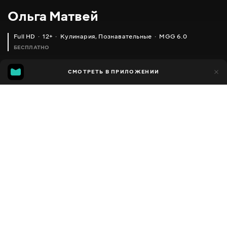
Ольга Матвей
Full HD
12+
Кулинария
,
Познавательные
MGG 6.0
БЕСПЛАТНО
MGG
1 тыс.
СМОТРЕТЬ В ПРИЛОЖЕНИИ
592
6.0
Добавлено в избранное
ПОДЕЛИТЬСЯ
Разное
Facebook
Скопировать ссылку
РЕЦЕПТ ВКУСНОГО ГЛИНТВЕЙНА В ДОМАШНИХ УСЛОВИЯХ _ MULLED WINE RECIPE
УСПОКОИТЕЛЬНЫЙ ЧАЙ (МЫ ТАК ЕГО ДЕЛАЕМ ДОМА) SOOTHING TEA
2013 - 2025
,
Украина
Кулинария
,
Познавательные
,
Блогер