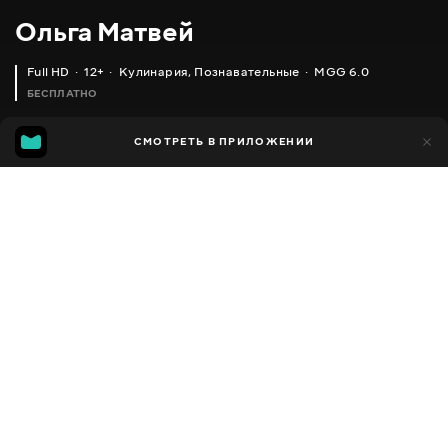
Ольга Матвей
Full HD
12+
Кулинария
,
Познавательные
MGG 6.0
БЕСПЛАТНО
MGG
1 тыс.
СМОТРЕТЬ В ПРИЛОЖЕНИИ
592
6.0
Добавлено в избранное
ПОДЕЛИТЬСЯ
Разное
Facebook
Скопировать ссылку
ХРУСТЯЩИЕ МАРИНОВАННЫЕ ОГУРЧИКИ БЕЗ СТЕРИЛИЗАЦИИ _ PICKLED CUCUMBERS
ОЧЕНЬ ВКУСНЫЕ ХРУСТЯЩИЕ МАРИНОВАННЫЕ ОГУРЧИКИ (ОГУРЦЫ) _ MARINATED CUCUMBERS
2013 - 2025
,
Украина
Кулинария
,
Познавательные
,
Блогер