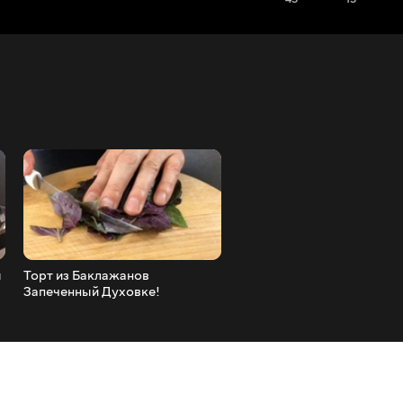
ы
Торт из Баклажанов
Тушеная Капуста с Грибам
Запеченный Духовке!
Просто и Вкусно!
Вкуснейший Рецепт
Закусочного Торта!