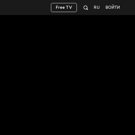
Free TV
RU
ВОЙТИ