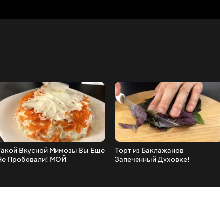
акой Вкусной Мимозы Вы Еще
Торт из Баклажанов
Не Пробовали! МОЙ
Запеченный Духовке!
ЛЮБИМЫЙ РЕЦЕПТ!
Вкуснейший Рецепт
Закусочного Торта!