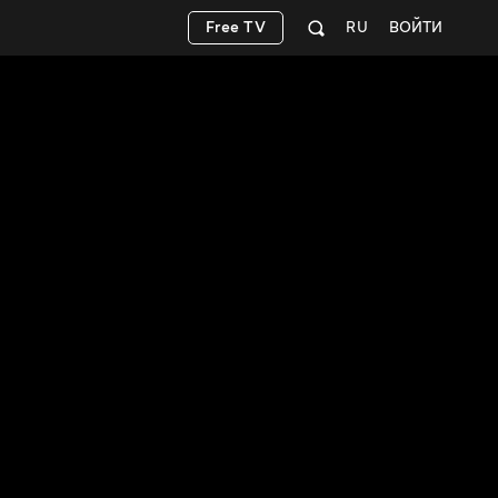
Free TV
RU
ВОЙТИ