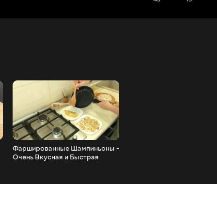
Фаршированные Шампиньоны -
Шикарный Салат за 2 Мин
Очень Вкусная и Быстрая
Это Очень Просто, Быстр
Закуска!
Вкусно!