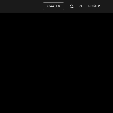
Free TV
RU
ВОЙТИ