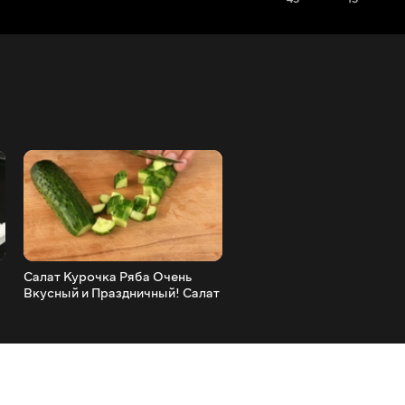
Салат Курочка Ряба Очень
САЛАТ Ласточкино Гнездо
Вкусный и Праздничный! Салат
Украсит Любой Стол!
С Копченой Курицей!