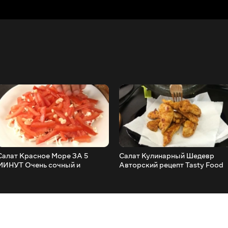
ат Красное Море ЗА 5
Салат Кулинарный Шедевр
МИНУТ Очень сочный и
Авторский рецепт Tasty Food
Вкусный!
Гости Будут Просить Добавки!