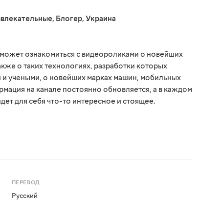
звлекательные
,
Блогер
,
Украина
сможет ознакомиться с видеороликами о новейших
акже о таких технологиях, разработки которых
 и учеными, о новейших марках машин, мобильных
рмация на канале постоянно обновляется, а в каждом
дет для себя что-то интересное и стоящее.
ПЕРЕВОД
Русский