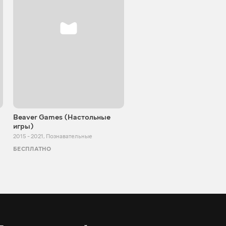
Beaver Games (Настольные
От Заики из Китая
игры)
2011 - 2025
,
Познавательные
2015 - 2021
,
Познавательные
БЕСПЛАТНО
БЕСПЛАТНО