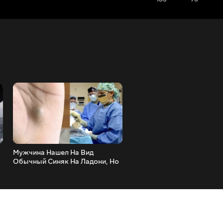
Мужчина Нашел На Вид
Пилот Ради Шутки Посади
Обычный Синяк На Ладони, Но
Своего Ребенка За Штурв
Сканирование Показало Нечто
Самолета, Но Таких
Невероятное
Последствий Никто Не
Ожидал...