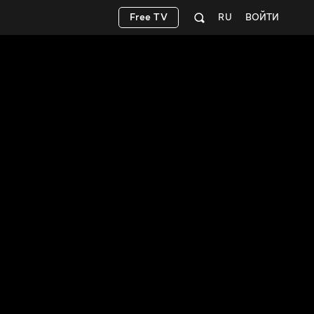
Free TV
RU
ВОЙТИ