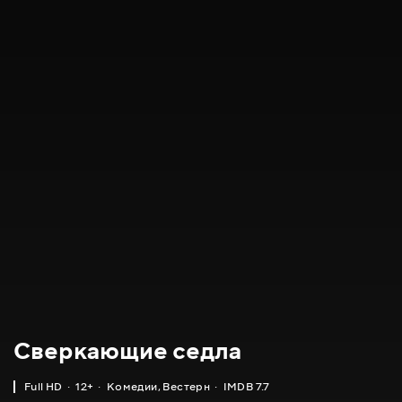
Сверкающие седла
Full HD
12+
Комедии
,
Вестерн
IMDB 7.7