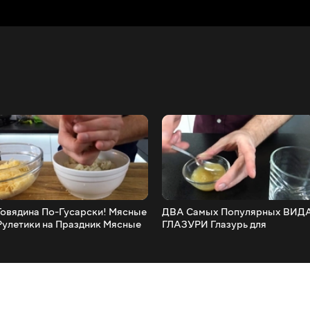
Говядина По-Гусарски! Мясные
ДВА Самых Популярных ВИД
улетики на Праздник Мясные
ГЛАЗУРИ Глазурь для
Пальчики!
Пряников, Пасхальных
Куличей, Сладкой Выпечки!