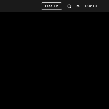
Free TV
RU
ВОЙТИ