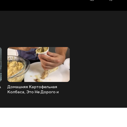
А
Домашняя Картофельная
Домашняя Колбаса! Очен
Колбаса, Это Не Дорого и
Вкусный Рецепт!
Реально Вкусно!