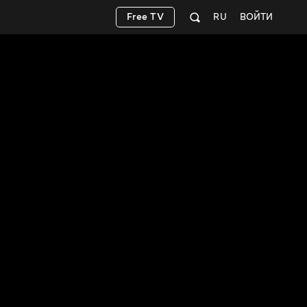
Free TV
RU
ВОЙТИ