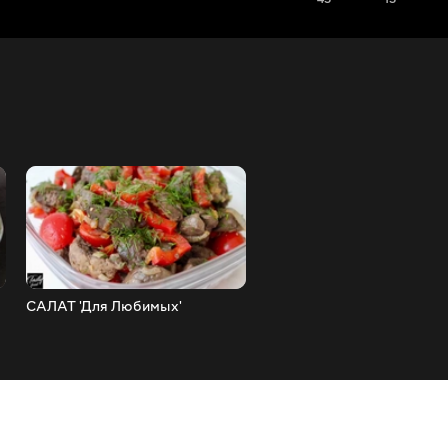
САЛАТ 'Для Любимых'
Мясо По-Грузински! Как 
Рецепт Может Не Понрави