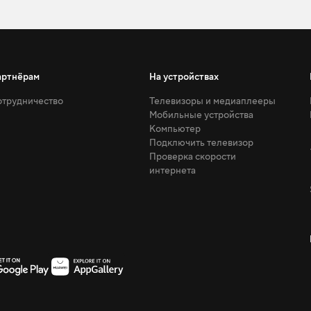
артнёрам
На устройствах
трудничество
Телевизоры и медиаплееры
Мобильные устройства
Компьютер
Подключить телевизор
Проверка скорости
интернета