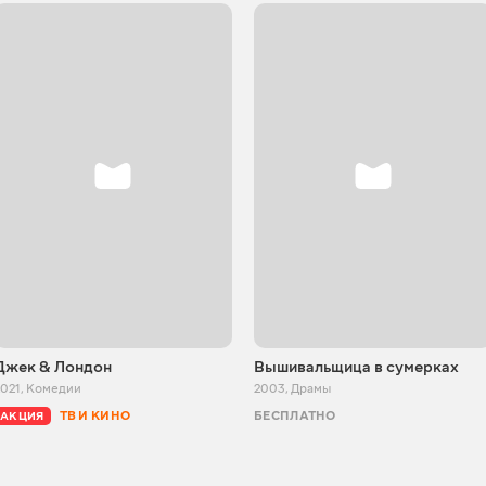
Джек & Лондон
Вышивальщица в сумерках
2021
,
Комедии
2003
,
Драмы
ТВ И КИНО
БЕСПЛАТНО
АКЦИЯ