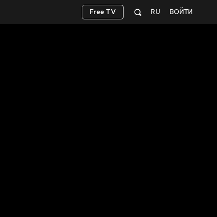
Free TV
RU
ВОЙТИ