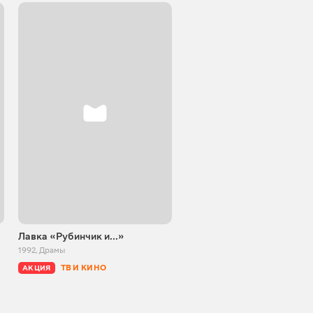
Лавка «Рубинчик и...»
Партитура на могильном 
1992
,
Драмы
1995
,
Драмы
ТВ И КИНО
БЕСПЛАТНО
АКЦИЯ