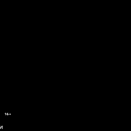
16+
и