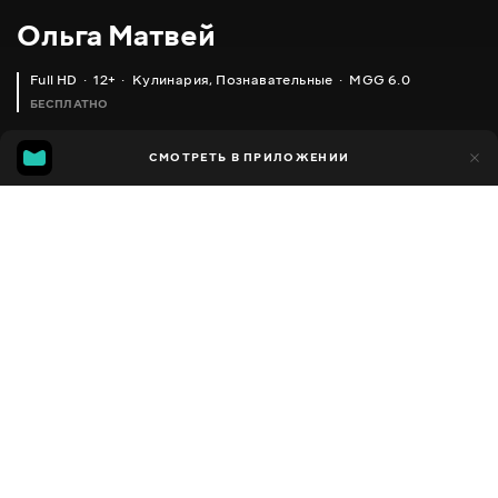
Ольга Матвей
Full HD
12+
Кулинария
,
Познавательные
MGG 6.0
БЕСПЛАТНО
MGG
1 тыс.
СМОТРЕТЬ В ПРИЛОЖЕНИИ
592
6.0
Добавлено в избранное
ПОДЕЛИТЬСЯ
Разное
Facebook
Скопировать ссылку
ШАШЛЫЧНЫЕ КОТЛЕТЫ, ИНТЕРЕСНЫЙ РЕЦЕПТ С НЕБОЛЬШОЙ ИЗЮМИНКОЙ
ВСЕХ С НОВЫМ ГОДОМ И РОЖДЕСТВОМ!!! ХОРОШИХ ВАМ ПРАЗДНИКОВ!
2013 - 2025
,
Украина
Кулинария
,
Познавательные
,
Блогер