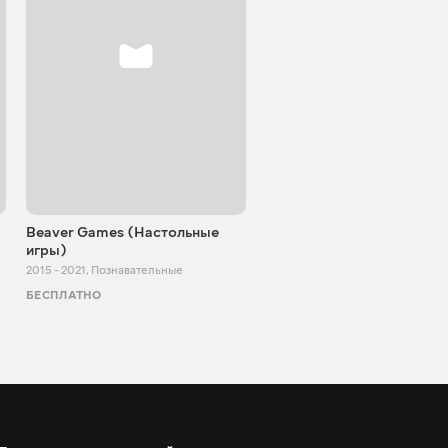
Beaver Games (Настольные
От Заики из Китая
игры)
2011 - 2025
,
Познавательные
2015 - 2021
,
Познавательные
БЕСПЛАТНО
БЕСПЛАТНО