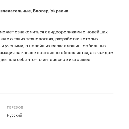
звлекательные
,
Блогер
,
Украина
сможет ознакомиться с видеороликами о новейших
акже о таких технологиях, разработки которых
 и учеными, о новейших марках машин, мобильных
рмация на канале постоянно обновляется, а в каждом
дет для себя что-то интересное и стоящее.
ПЕРЕВОД
Русский