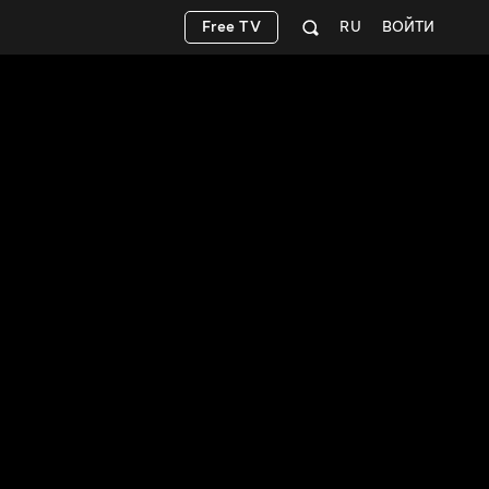
Free TV
RU
ВОЙТИ