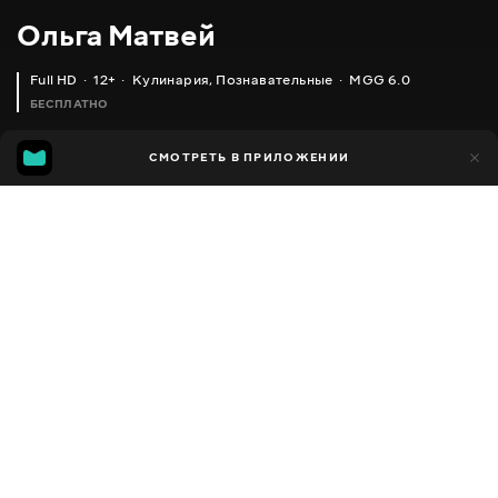
Ольга Матвей
Full HD
12+
Кулинария
,
Познавательные
MGG 6.0
БЕСПЛАТНО
MGG
1 тыс.
СМОТРЕТЬ В ПРИЛОЖЕНИИ
592
6.0
Добавлено в избранное
ПОДЕЛИТЬСЯ
Разное
Facebook
Скопировать ссылку
САЛАТ 'НОРВЕЖСКИЙ' С СЕЛЕДКОЙ И ВКУСНОЙ ЗАПРАВКОЙ _ SALAD WITH HERRING
МАКОВЫЙ ПИРОГ НА БОЛЬШУЮ КОМПАНИЮ
2013 - 2025
,
Украина
Кулинария
,
Познавательные
,
Блогер