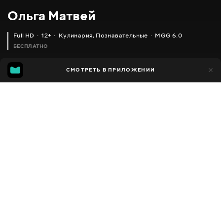
Ольга Матвей
Full HD
12+
Кулинария
,
Познавательные
MGG 6.0
БЕСПЛАТНО
MGG
1 тыс.
СМОТРЕТЬ В ПРИЛОЖЕНИИ
592
6.0
Добавлено в избранное
ПОДЕЛИТЬСЯ
Разное
Facebook
Скопировать ссылку
ЗАКУСОЧНЫЙ ТОРТ «НАПОЛЕОН» САМА НЕЖНОСТЬ _ SNACK CAKE 'NAPOLEON' VERY TENDER
МЯСО ПРОСТО ОГОНЬ
2013 - 2025
,
Украина
Кулинария
,
Познавательные
,
Блогер