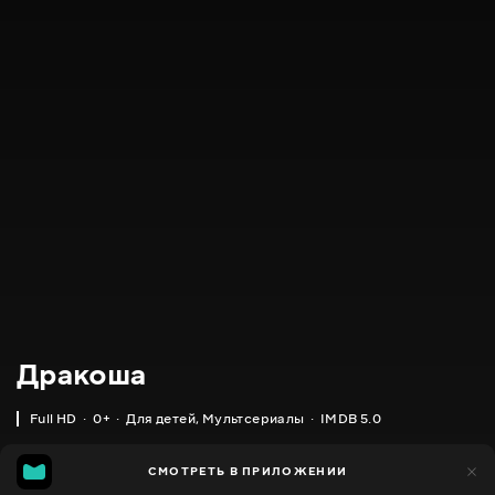
Дракоша
Full HD
0+
Для детей
,
Мультсериалы
IMDB 5.0
IMDB
MGG
180
СМОТРЕТЬ В ПРИЛОЖЕНИИ
111
5.0
4.0