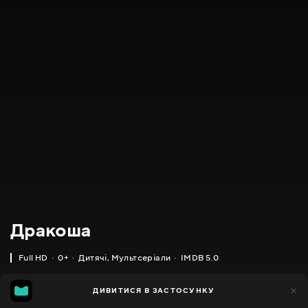
Дракоша
Full HD
0+
Дитячі
,
Мультсеріали
IMDB 5.0
IMDB
MGG
180
ДИВИТИСЯ В ЗАСТОСУНКУ
111
5.0
4.0