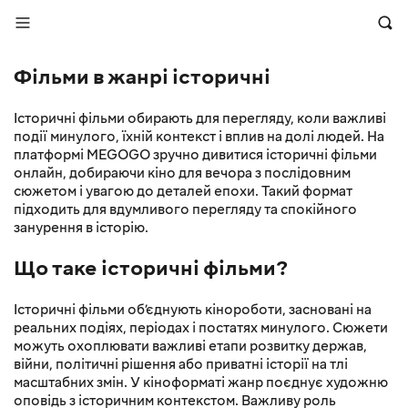
Фільми в жанрі історичні
Історичні фільми обирають для перегляду, коли важливі
події минулого, їхній контекст і вплив на долі людей. На
платформі MEGOGO зручно дивитися історичні фільми
онлайн, добираючи кіно для вечора з послідовним
сюжетом і увагою до деталей епохи. Такий формат
підходить для вдумливого перегляду та спокійного
занурення в історію.
Що таке історичні фільми?
Історичні фільми об’єднують кінороботи, засновані на
реальних подіях, періодах і постатях минулого. Сюжети
можуть охоплювати важливі етапи розвитку держав,
війни, політичні рішення або приватні історії на тлі
масштабних змін. У кіноформаті жанр поєднує художню
оповідь з історичним контекстом. Важливу роль