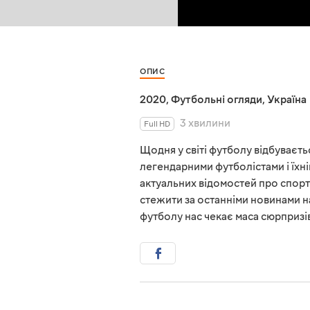
ОПИС
2020
,
Футбольні огляди
,
Україна
3 хвилини
Full HD
Щодня у світі футболу відбувається
легендарними футболістами і їхні
актуальних відомостей про спорт
стежити за останніми новинами на
футболу нас чекає маса сюрпризі