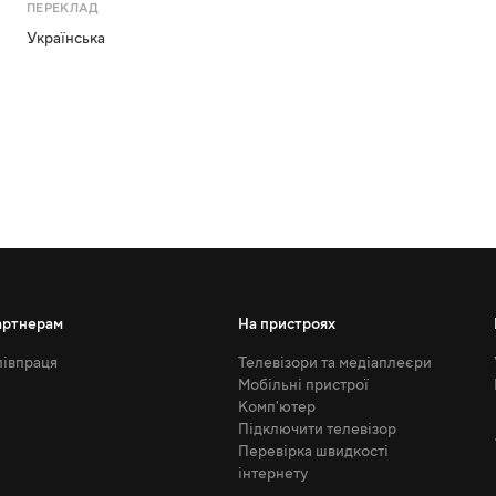
ПЕРЕКЛАД
Українська
артнерам
На пристроях
івпраця
Телевізори та медіаплеєри
Мобільні пристрої
Комп'ютер
Підключити телевізор
Перевірка швидкості
інтернету