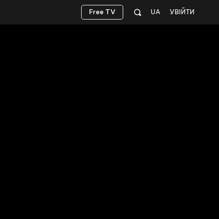
Free TV
UA
УВІЙТИ