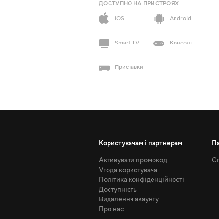
ДОСТУПНО НА ПРИСТРОЯХ
iOS
Android
Smart TV
Консолі
Приставки
Користувачам і партнерам
П
Активувати промокод
Сп
Угода користувача
Політика конфіденційності
Доступність
Видалення акаунту
Про нас