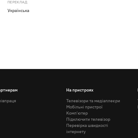
ПЕРЕКЛАД
Українська
артнерам
На пристроях
івпраця
Телевізори та медіаплеєри
Мобільні пристрої
Комп'ютер
Підключити телевізор
Перевірка швидкості
інтернету