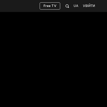
Free TV
UA
УВІЙТИ