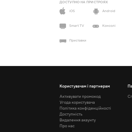
ДОСТУПНО НА ПРИСТРОЯХ
iOS
Android
Smart TV
Консолі
Приставки
Користувачам і партнерам
П
Активувати промокод
Сп
Угода користувача
Політика конфіденційності
Доступність
Видалення акаунту
Про нас