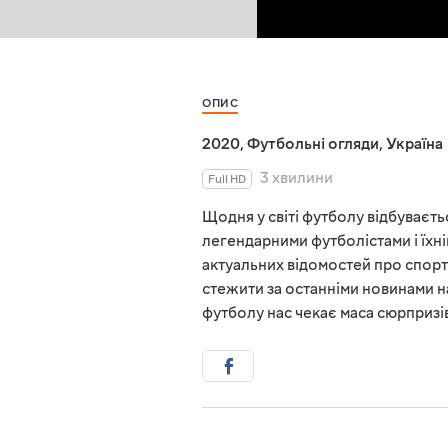
ОПИС
2020
,
Футбольні огляди
,
Україна
3 хвилини
Full HD
Щодня у світі футболу відбувається
легендарними футболістами і їхні
актуальних відомостей про спорт
стежити за останніми новинами на
футболу нас чекає маса сюрпризі