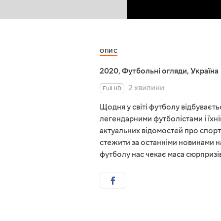
ОПИС
2020
,
Футбольні огляди
,
Україна
2 хвилини
Full HD
Щодня у світі футболу відбувається
легендарними футболістами і їхні
актуальних відомостей про спорт
стежити за останніми новинами на
футболу нас чекає маса сюрпризі