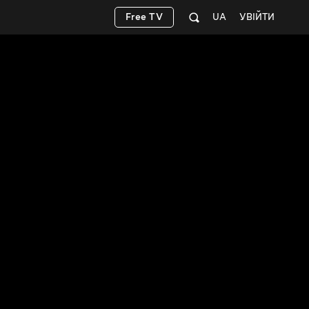
Free TV
UA
УВІЙТИ