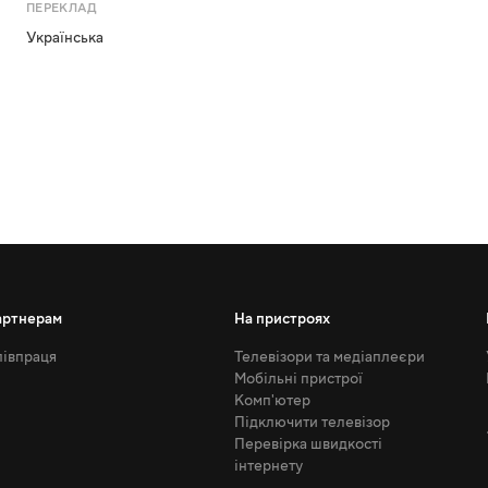
ПЕРЕКЛАД
Українська
артнерам
На пристроях
івпраця
Телевізори та медіаплеєри
Мобільні пристрої
Комп'ютер
Підключити телевізор
Перевірка швидкості
інтернету