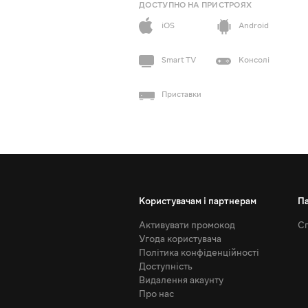
ДОСТУПНО НА ПРИСТРОЯХ
iOS
Android
Smart TV
Консолі
Приставки
Користувачам і партнерам
П
Активувати промокод
Сп
Угода користувача
Політика конфіденційності
Доступність
Видалення акаунту
Про нас