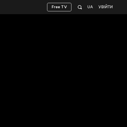
Free TV
UA
УВІЙТИ