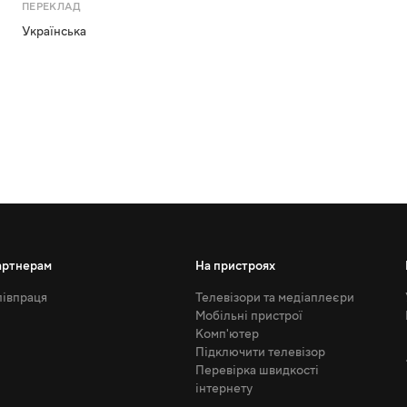
ПЕРЕКЛАД
Українська
артнерам
На пристроях
івпраця
Телевізори та медіаплеєри
Мобільні пристрої
Комп'ютер
Підключити телевізор
Перевірка швидкості
інтернету