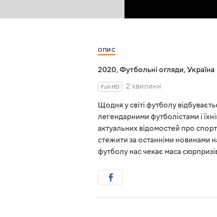
ОПИС
2020
,
Футбольні огляди
,
Україна
2 хвилини
Full HD
Щодня у світі футболу відбувається
легендарними футболістами і їхні
актуальних відомостей про спорт
стежити за останніми новинами на
футболу нас чекає маса сюрпризі