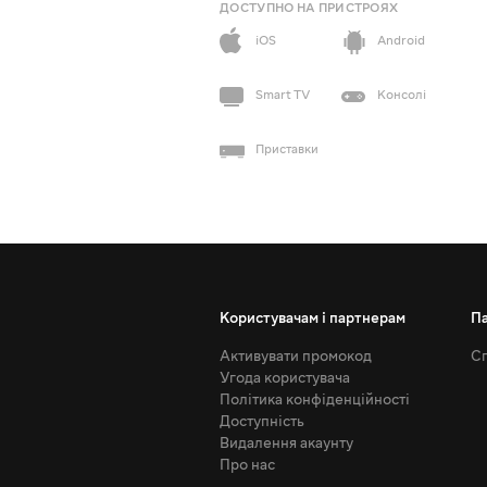
ДОСТУПНО НА ПРИСТРОЯХ
iOS
Android
Smart TV
Консолі
Приставки
Користувачам і партнерам
П
Активувати промокод
Сп
Угода користувача
Політика конфіденційності
Доступність
Видалення акаунту
Про нас