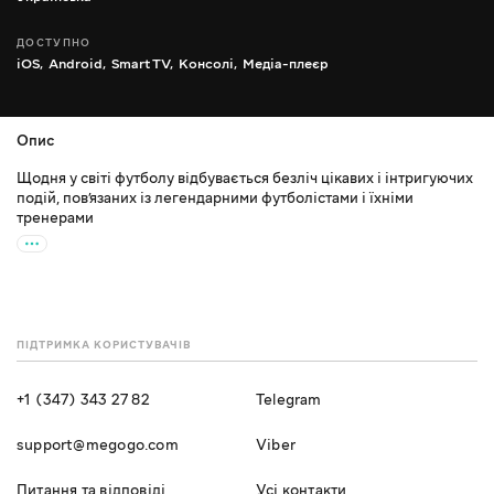
ДОСТУПНО
iOS,
Android,
Smart TV,
Консолі,
Медіа-плеєр
Опис
Щодня у світі футболу відбувається безліч цікавих і інтригуючих
подій, пов’язаних із легендарними футболістами і їхніми
тренерами
ПІДТРИМКА КОРИСТУВАЧІВ
+1 (347) 343 27 82
Telegram
support@megogo.com
Viber
Питання та відповіді
Усі контакти