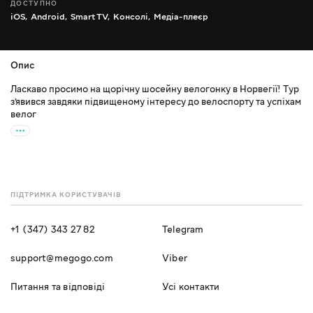
ДОСТУПНО
iOS,
Android,
Smart TV,
Консолі,
Медіа-плеєр
Опис
Ласкаво просимо на щорічну шосейну велогонку в Норвегії! Тур
з’явився завдяки підвищеному інтересу до велоспорту та успіхам
велог
ПІДТРИМКА КОРИСТУВАЧІВ
+1 (347) 343 27 82
Telegram
support@megogo.com
Viber
Питання та відповіді
Усі контакти