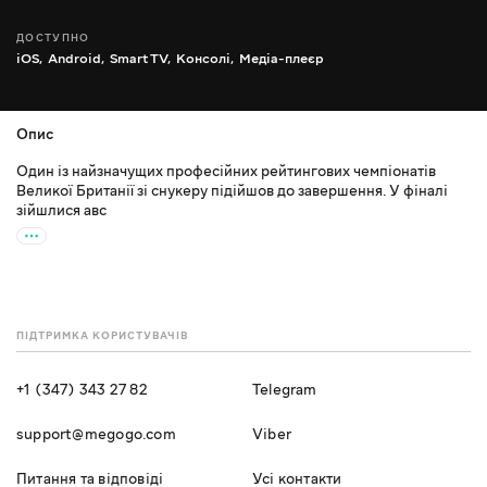
ДОСТУПНО
iOS,
Android,
Smart TV,
Консолі,
Медіа-плеєр
Опис
Один із найзначущих професійних рейтингових чемпіонатів
Великої Британії зі снукеру підійшов до завершення. У фіналі
зійшлися авс
ПІДТРИМКА КОРИСТУВАЧІВ
+1 (347) 343 27 82
Telegram
support@megogo.com
Viber
Питання та відповіді
Усі контакти