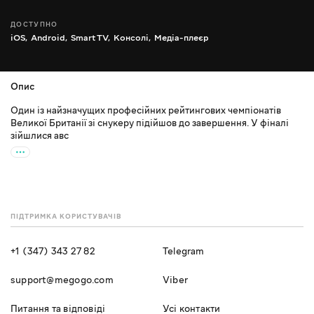
ДОСТУПНО
iOS,
Android,
Smart TV,
Консолі,
Медіа-плеєр
Опис
Один із найзначущих професійних рейтингових чемпіонатів
Великої Британії зі снукеру підійшов до завершення. У фіналі
зійшлися авс
ПІДТРИМКА КОРИСТУВАЧІВ
+1 (347) 343 27 82
Telegram
support@megogo.com
Viber
Питання та відповіді
Усі контакти